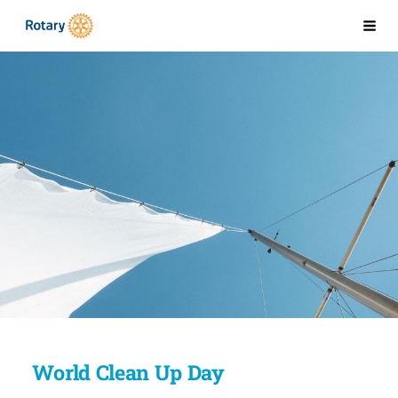
Siirry
Kaarinan Rotaryklubi
Val
sivun
sisältöön
World Clean Up Day