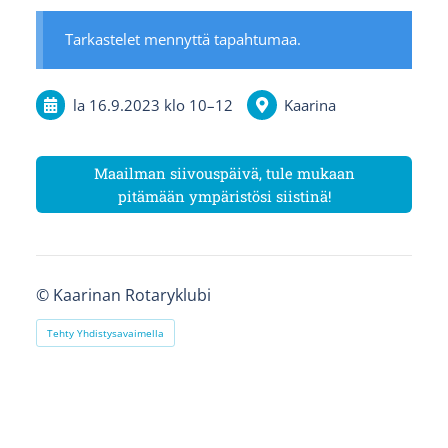
Tarkastelet mennyttä tapahtumaa.
la 16.9.2023
klo 10
–
12
Kaarina
Maailman siivouspäivä, tule mukaan
pitämään ympäristösi siistinä!
©
Kaarinan Rotaryklubi
Tehty Yhdistysavaimella