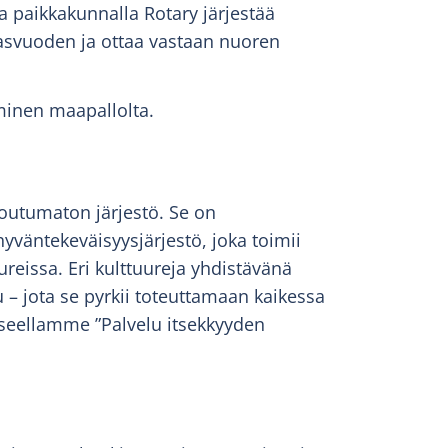
a paikkakunnalla Rotary järjestää
lasvuoden ja ottaa vastaan nuoren
minen maapallolta.
toutumaton järjestö. Se on
yväntekeväisyysjärjestö, joka toimii
uureissa. Eri kulttuureja yhdistävänä
lu – jota se pyrkii toteuttamaan kaikessa
seellamme ”Palvelu itsekkyyden