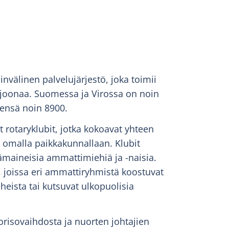
invälinen palvelujärjestö, joka toimii
miljoonaa. Suomessa ja Virossa on noin
eensä noin 8900.
 rotaryklubit, jotka kokoavat yhteen
 omalla paikkakunnallaan. Klubit
ämaineisia ammattimiehiä ja -naisia.
, joissa eri ammattiryhmistä koostuvat
iheista tai kutsuvat ulkopuolisia
risovaihdosta ja nuorten johtajien