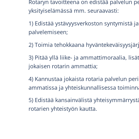
Rotaryn tavoitteena on edistää palvelun p
yksityiselämässä mm. seuraavasti:
1) Edistää ystävyysverkoston syntymistä j
palvelemiseen;
2) Toimia tehokkaana hyväntekeväisyysjär
3) Pitää yllä liike- ja ammattimoraalia, lis
jokaisen rotarin ammattia;
4) Kannustaa jokaista rotaria palvelun per
ammatissa ja yhteiskunnallisessa toiminn
5) Edistää kansainvälistä yhteisymmärrystä
rotarien yhteistyön kautta.