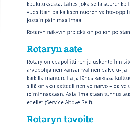
koulutuksesta. Lähes jokaisella suurehkoll
vuosittain paikallisen nuoren vaihto-oppi
jostain päin maailmaa.
Rotaryn näkyvin projekti on polion poista
Rotaryn aate
Rotary on epäpoliittinen ja uskontoihin si
arvopohjainen kansainvälinen palvelu- ja h
kaikilla mantereilla ja lähes kaikissa kultt
sillä on yksi aatteellinen ydinarvo – palve
toiminnassaan. Asia ilmaistaan tunnuslau
edelle” (Service Above Self).
Rotaryn tavoite