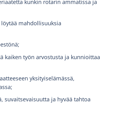
eriaatetta kunkin rotarin ammatissa ja
a löytää mahdollisuuksia
jestönä;
ätä kaiken työn arvostusta ja kunnioittaa
iaatteeseen yksityiselämässä,
assa;
, suvaitsevaisuutta ja hyvää tahtoa