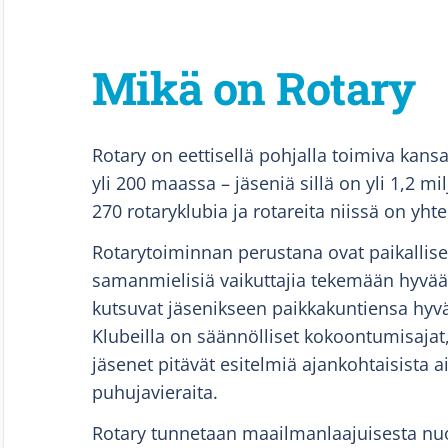
Mikä on Rotary
Rotary on eettisellä pohjalla toimiva kansa
yli 200 maassa – jäseniä sillä on yli 1,2 
270 rotaryklubia ja rotareita niissä on yht
Rotarytoiminnan perustana ovat paikalliset
samanmielisiä vaikuttajia tekemään hyvää
kutsuvat jäsenikseen paikkakuntiensa hyv
Klubeilla on säännölliset kokoontumisajat
jäsenet pitävät esitelmiä ajankohtaisista a
puhujavieraita.
Rotary tunnetaan maailmanlaajuisesta nuo