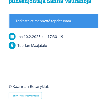
puheenjohtaja Sanna Vauranoja
Tarkastelet mennyttä tapahtumaa.
ma 10.2.2025
klo 17:30
–
19
Tuorlan Maajatalo
©
Kaarinan Rotaryklubi
Tehty Yhdistysavaimella