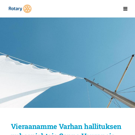
Siirry
Kaarinan Rotaryklubi
Val
sivun
sisältöön
Vieraanamme Varhan hallituksen