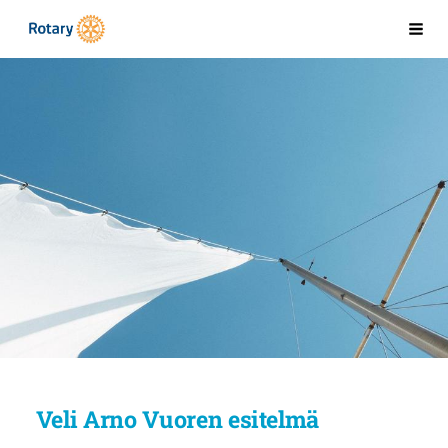
Siirry
Kaarinan Rotaryklubi
Val
sivun
sisältöön
Veli Arno Vuoren esitelmä