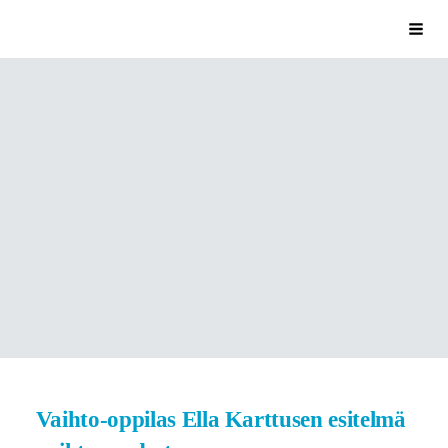
Siirry
Val
Kaarinan Rotaryklubi
sivun
sisältöön
Vaihto-oppilas Ella Karttusen esitelmä