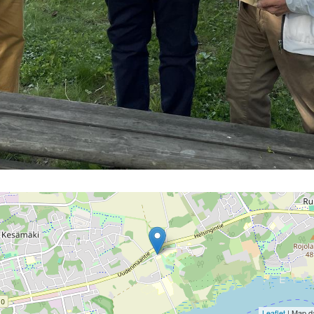
Leaflet
| Map d