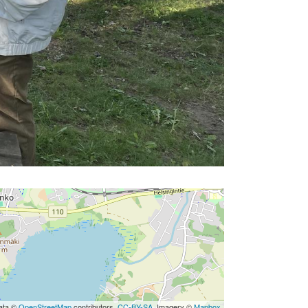
ata ©
OpenStreetMap
contributors,
CC-BY-SA
, Imagery ©
Mapbox