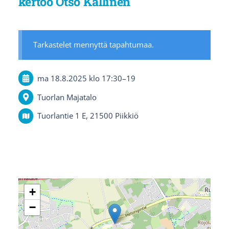
kertoo Otso Kallinen
Tarkastelet mennyttä tapahtumaa.
ma 18.8.2025
klo 17:30
–
19
Tuorlan Majatalo
Tuorlantie 1 E, 21500 Piikkiö
+
−