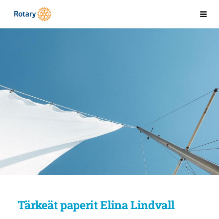
Siirry
Kaarinan Rotaryklubi
Val
sivun
sisältöön
Tärkeät paperit Elina Lindvall