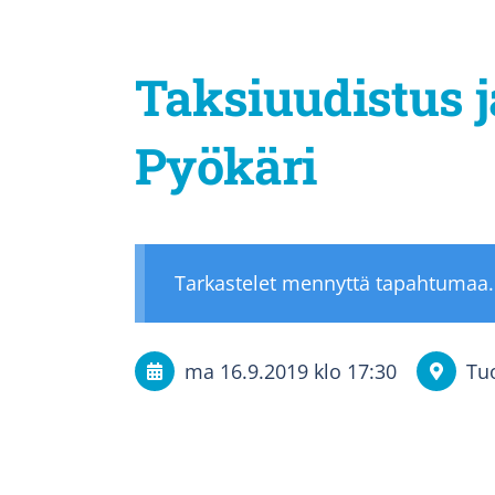
Taksiuudistus j
Pyökäri
Tarkastelet mennyttä tapahtumaa.
ma 16.9.2019
klo 17:30
Tu