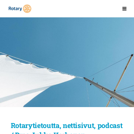
Siirry
Kaarinan Rotaryklubi
Val
sivun
sisältöön
Rotarytietoutta, nettisivut, podcast