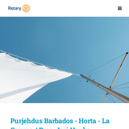
Siirry
Kaarinan Rotaryklubi
Val
sivun
sisältöön
Purjehdus Barbados - Horta - La