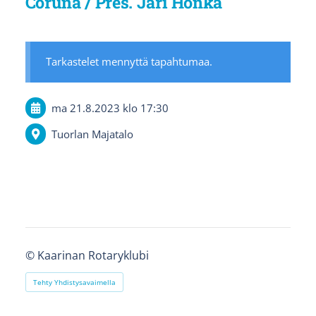
Coruna / Pres. Jari Honka
Tarkastelet mennyttä tapahtumaa.
ma 21.8.2023
klo 17:30
Tuorlan Majatalo
©
Kaarinan Rotaryklubi
Tehty Yhdistysavaimella