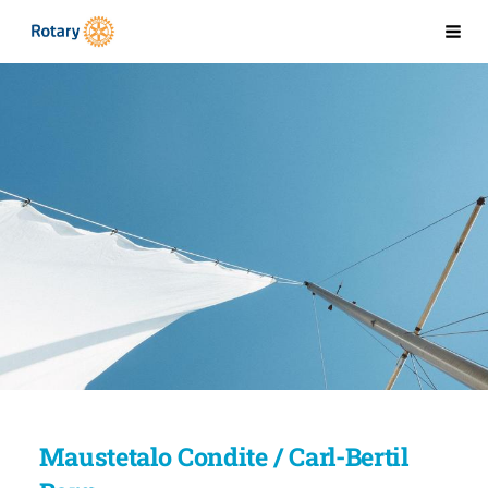
Siirry
Kaarinan Rotaryklubi
Val
sivun
sisältöön
Maustetalo Condite / Carl-Bertil