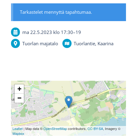
Tarkastelet mennyttä tapahtumaa.
ma 22.5.2023
klo 17:30
–
19
Tuorlan majatalo
Tuorlantie, Kaarina
+
−
Leaflet
| Map data ©
OpenStreetMap
contributors,
CC-BY-SA
, Imagery ©
Mapbox