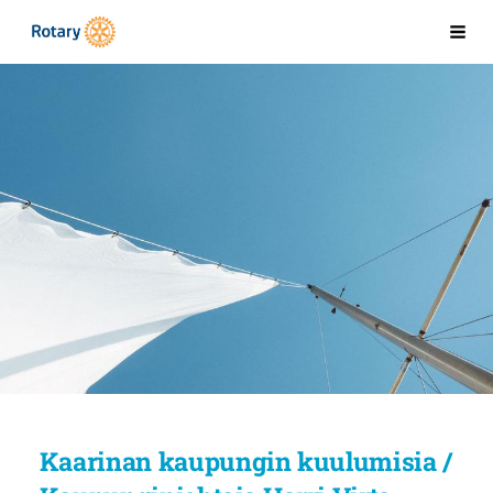
Siirry
Kaarinan Rotaryklubi
Val
sivun
sisältöön
Kaarinan kaupungin kuulumisia /