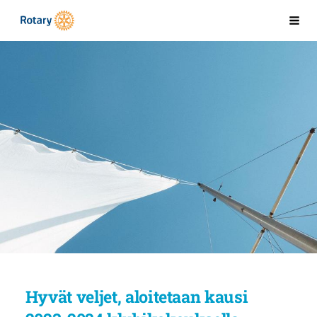
Siirry
Kaarinan Rotaryklubi
Val
sivun
sisältöön
Hyvät veljet, aloitetaan kausi