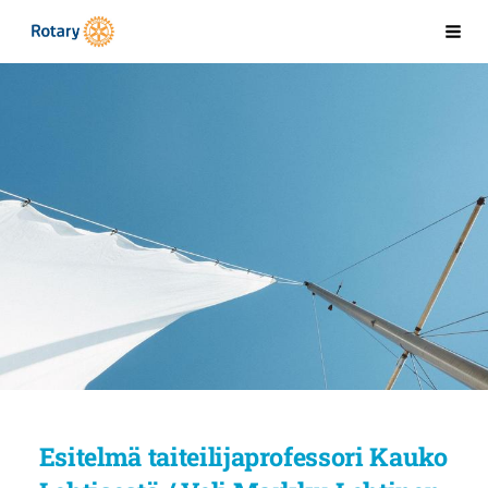
Siirry
Kaarinan Rotaryklubi
Val
sivun
sisältöön
Esitelmä taiteilijaprofessori Kauko