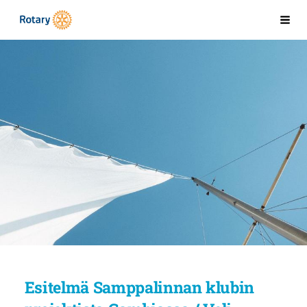
Siirry
Kaarinan Rotaryklubi
Val
sivun
sisältöön
Esitelmä Samppalinnan klubin