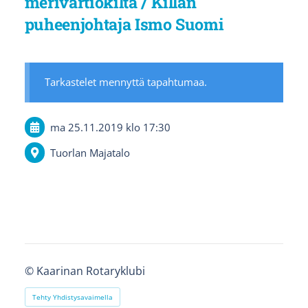
merivartiokilta / Killan
puheenjohtaja Ismo Suomi
Tarkastelet mennyttä tapahtumaa.
ma 25.11.2019
klo 17:30
Tuorlan Majatalo
©
Kaarinan Rotaryklubi
Tehty Yhdistysavaimella