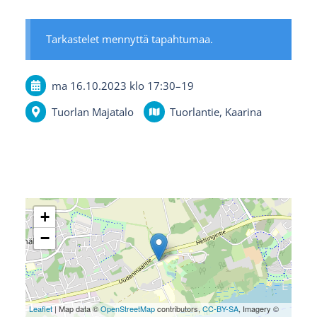
Tarkastelet mennyttä tapahtumaa.
ma 16.10.2023
klo 17:30
–
19
Tuorlan Majatalo
Tuorlantie, Kaarina
+
−
Leaflet
| Map data ©
OpenStreetMap
contributors,
CC-BY-SA
, Imagery ©