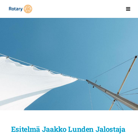
Siirry
Kaarinan Rotaryklubi
Val
sivun
sisältöön
Esitelmä Jaakko Lunden Jalostaja