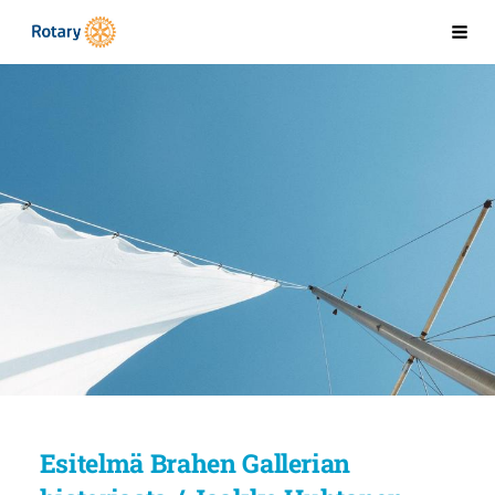
Siirry
Kaarinan Rotaryklubi
Val
sivun
sisältöön
Esitelmä Brahen Gallerian