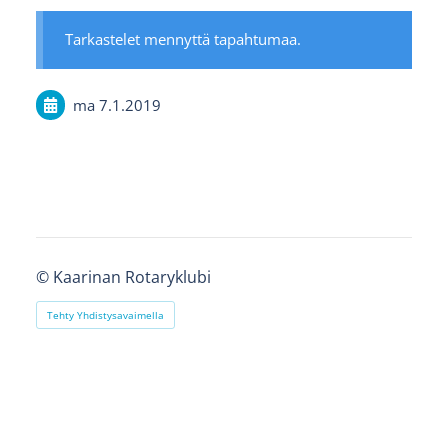
Tarkastelet mennyttä tapahtumaa.
ma 7.1.2019
©
Kaarinan Rotaryklubi
Tehty Yhdistysavaimella