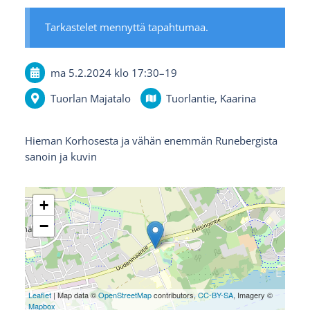
Tarkastelet mennyttä tapahtumaa.
ma 5.2.2024
klo 17:30
–
19
Tuorlan Majatalo
Tuorlantie, Kaarina
Hieman Korhosesta ja vähän enemmän Runebergista
sanoin ja kuvin
+
−
Leaflet
| Map data ©
OpenStreetMap
contributors,
CC-BY-SA
, Imagery ©
Mapbox