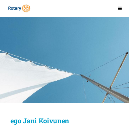
Siirry
Kaarinan Rotaryklubi
Val
sivun
sisältöön
ego Jani Koivunen