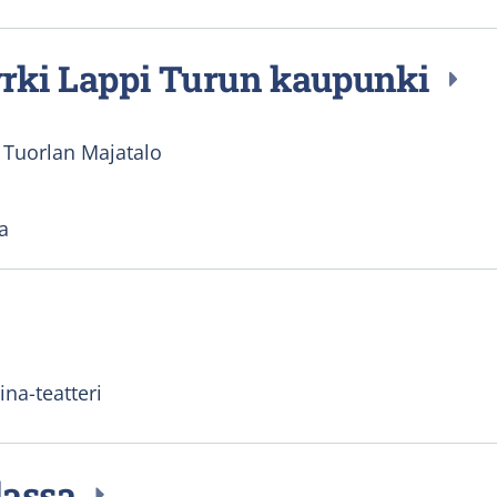
yrki Lappi Turun kaupunki
Tuorlan Majatalo
a
ina-teatteri
lassa