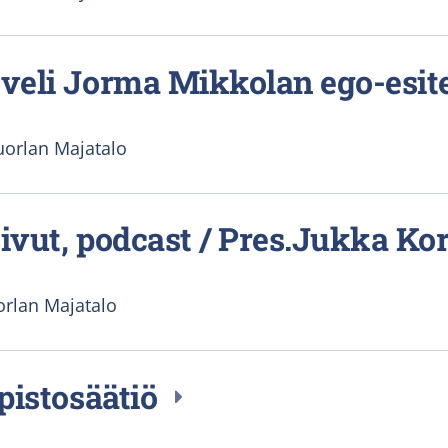
 veli Jorma Mikkolan ego-esi
uorlan Majatalo
isivut, podcast / Pres.Jukka K
orlan Majatalo
opistosäätiö