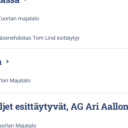
Tuorlan majatalo
jäsenehdokas Tom Lind esittäytyy
a
lan Majatalo
jet esittäytyvät, AG Ari Aallon
uorlan Majatalo